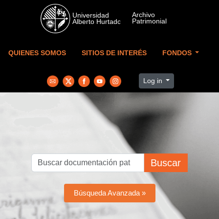
Skip to main content
QUIENES SOMOS
SITIOS DE INTERÉS
FONDOS
Log in
Buscar
Búsqueda Avanzada »