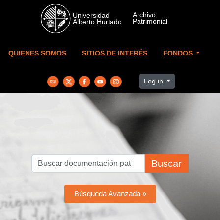
Skip to main content
QUIENES SOMOS
SITIOS DE INTERÉS
FONDOS
Log in
Buscar
Búsqueda Avanzada »