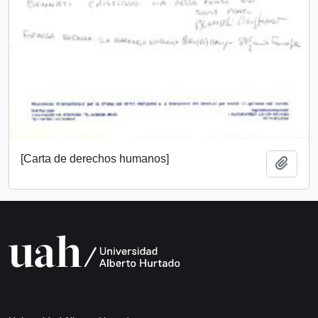
[Carta de derechos humanos]
Add t