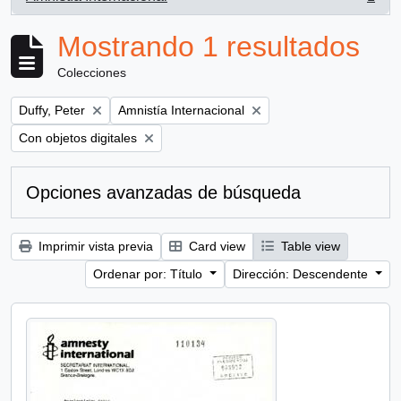
, 1 resultados
Mostrando 1 resultados
Colecciones
Remove filter:
Remove filter:
Duffy, Peter
Amnistía Internacional
Remove filter:
Con objetos digitales
Opciones avanzadas de búsqueda
Imprimir vista previa
Card view
Table view
Ordenar por: Título
Dirección: Descendente