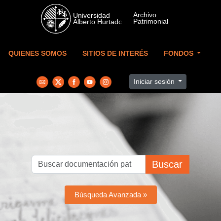
Skip to main content
QUIENES SOMOS
SITIOS DE INTERÉS
FONDOS
Iniciar sesión
Buscar
Búsqueda Avanzada »