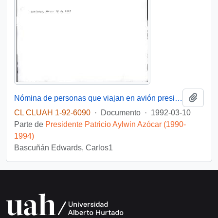
Añadi
Nómina de personas que viajan en avión presidencial: día 12 marzo 09:30 hrs. Salon Vip, Pudahuel
CL CLUAH 1-92-6090
·
Documento
·
1992-03-10
Parte de
Presidente Patricio Aylwin Azócar (1990-
1994)
Bascuñán Edwards, Carlos1