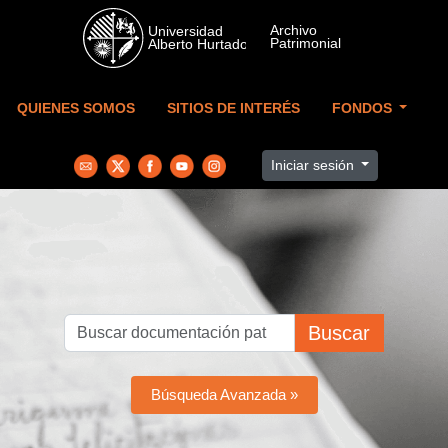
Skip to main content
QUIENES SOMOS
SITIOS DE INTERÉS
FONDOS
Iniciar sesión
Buscar
Búsqueda Avanzada »