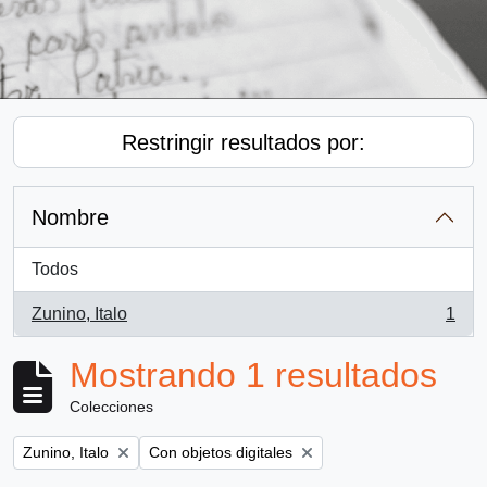
Restringir resultados por:
Nombre
Todos
Zunino, Italo
1
, 1 resultados
Mostrando 1 resultados
Colecciones
Remove filter:
Remove filter:
Zunino, Italo
Con objetos digitales