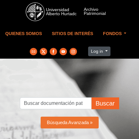
Skip to main content
QUIENES SOMOS
SITIOS DE INTERÉS
FONDOS
Log in
Buscar
Búsqueda Avanzada »