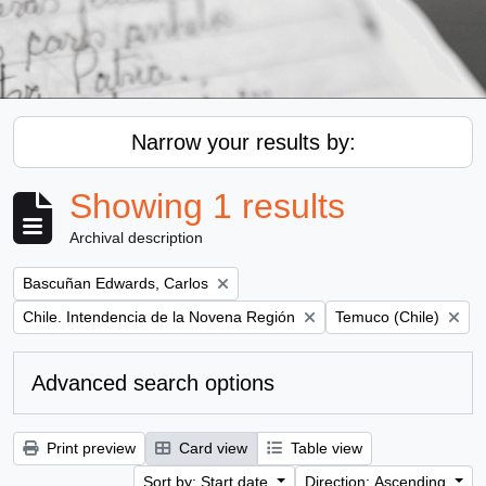
Narrow your results by:
Showing 1 results
Archival description
Remove filter:
Bascuñan Edwards, Carlos
Remove filter:
Remove filter:
Chile. Intendencia de la Novena Región
Temuco (Chile)
Advanced search options
Print preview
Card view
Table view
Sort by: Start date
Direction: Ascending