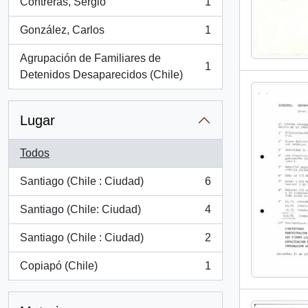
Contreras, Sergio
1
, 1 resultados
González, Carlos
1
, 1 resultados
Agrupación de Familiares de
1
, 1 resultados
Detenidos Desaparecidos (Chile)
Lugar
Todos
Santiago (Chile : Ciudad)
6
, 6 resultados
Santiago (Chile: Ciudad)
4
, 4 resultados
Santiago (Chile : Ciudad)
2
, 2 resultados
Copiapó (Chile)
1
, 1 resultados