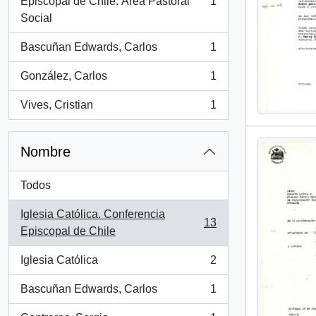
Episcopal de Chile. Área Pastoral
1
, 1 resultados
Social
Bascuñan Edwards, Carlos
1
, 1 resultados
González, Carlos
1
, 1 resultados
Vives, Cristian
1
, 1 resultados
Nombre
Todos
Iglesia Católica. Conferencia
13
, 13 resultados
Episcopal de Chile
Iglesia Católica
2
, 2 resultados
Bascuñan Edwards, Carlos
1
, 1 resultados