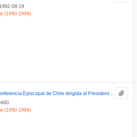
1992-08-19
ar (1990-1994)
Añadi
[Correspondencia del Presidente de la Conferencia Episcopal de Chile dirigida al Presidente Patricio Aylwin]
-660
ar (1990-1994)