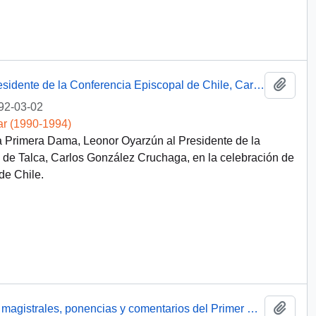
Añadi
[Carta de Presidente Patricio Aylwin a Presidente de la Conferencia Episcopal de Chile, Carlos González Cruchaga]
92-03-02
ar (1990-1994)
la Primera Dama, Leonor Oyarzún al Presidente de la
 de Talca, Carlos González Cruchaga, en la celebración de
de Chile.
Añadi
[Recibe libro con discursos, conferencias magistrales, ponencias y comentarios del Primer Congreso Latinoamericano de Doctrina Social de la Iglesia]