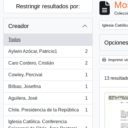
Mos
Restringir resultados por:
Colecc
Remove filter:
Creador
Iglesia Católi
Todos
Opciones
Aylwin Azócar, Patricio1
2
, 2 resultados
Imprimir vi
Caro Cordero, Cristián
2
, 2 resultados
Cowley, Percival
1
, 1 resultados
13 resultad
Bilbao, Josefina
1
, 1 resultados
Aguilera, José
1
, 1 resultados
Chile. Presidencia de la República
1
, 1 resultados
Iglesia Católica. Conferencia