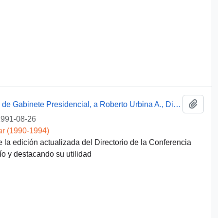
Añadi
Carta de Carlos Bascuñán Edwards, Jefe de Gabinete Presidencial, a Roberto Urbina A., Director Centro Nacional de Comunicación Social del Episcopado
991-08-26
ar (1990-1994)
 la edición actualizada del Directorio de la Conferencia
o y destacando su utilidad