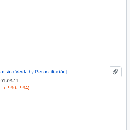
Añadi
omisión Verdad y Reconciliación]
91-03-11
ar (1990-1994)