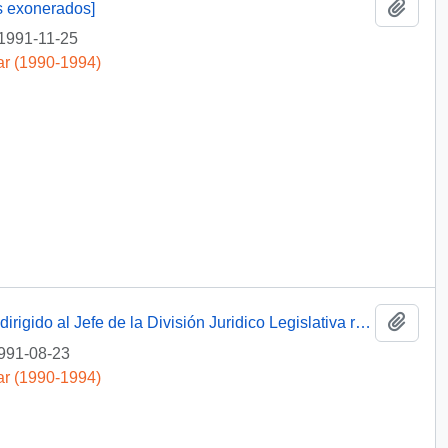
Añadi
s exonerados]
1991-11-25
ar (1990-1994)
Añadi
[Oficio del Jefe de Gabinete Presidencial dirigido al Jefe de la División Juridico Legislativa referente a iniciativa de la Conferencia Episcopal de Chile]
991-08-23
ar (1990-1994)