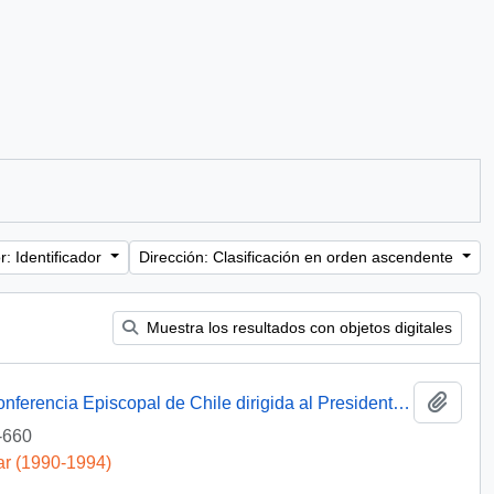
: Identificador
Dirección: Clasificación en orden ascendente
Muestra los resultados con objetos digitales
Añadi
[Correspondencia del Presidente de la Conferencia Episcopal de Chile dirigida al Presidente Patricio Aylwin]
-660
ar (1990-1994)