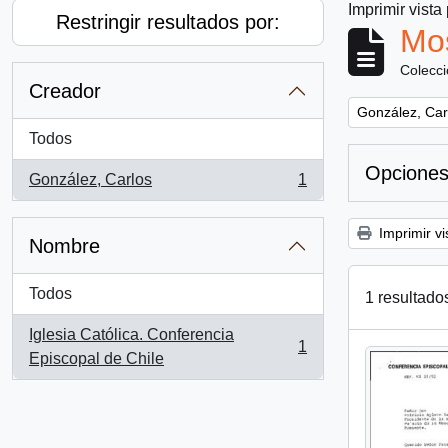
Imprimir vista
Restringir resultados por:
Mos
Colecc
Creador
Remove filter:
González, Car
Todos
Opciones
González, Carlos
1
, 1 resultados
Imprimir vi
Nombre
Todos
1 resultado
Iglesia Católica. Conferencia
1
, 1 resultados
Episcopal de Chile