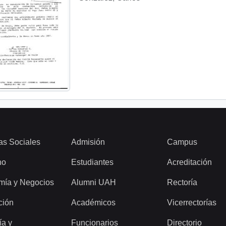
as Sociales
Admisión
Campus
ho
Estudiantes
Acreditación
mía y Negocios
Alumni UAH
Rectoría
ción
Académicos
Vicerrectorías
ía y
Funcionarios
Directorio