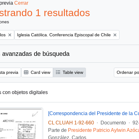
 previa
Cerrar
trando 1 resultados
iones
Remove filter:
los
Iglesia Católica. Conferencia Episcopal de Chile
 avanzadas de búsqueda
sta previa
Card view
Table view
Ordenar por
s con objetos digitales
CL CLUAH 1-92-660
·
Documento
·
92
Parte de
Presidente Patricio Aylwin Azóc
González, Carlos