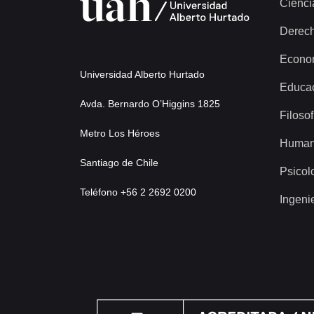
Cienci
Derec
Econo
Universidad Alberto Hurtado
Educa
Avda. Bernardo O’Higgins 1825
Filosof
Metro Los Héroes
Human
Santiago de Chile
Psicol
Teléfono +56 2 2692 0200
Ingeni