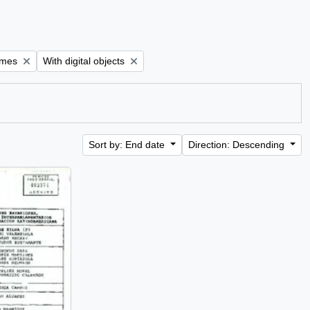
e filter:
Remove filter:
rmes
With digital objects
Sort by: End date
Direction: Descending