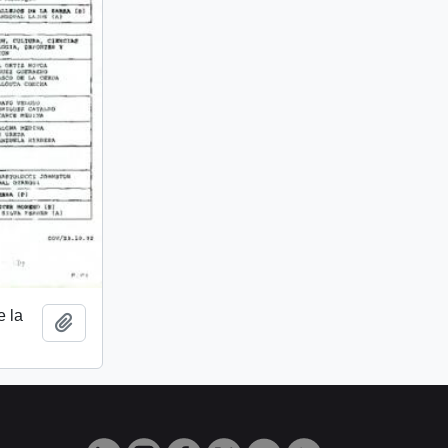
 la
Add to clipboard