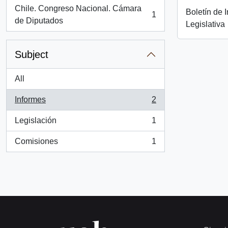
Chile. Congreso Nacional. Cámara
Boletín de 
1
, 1 results
de Diputados
Legislativa
Subject
All
Informes
2
, 2 results
Legislación
1
, 1 results
Comisiones
1
, 1 results