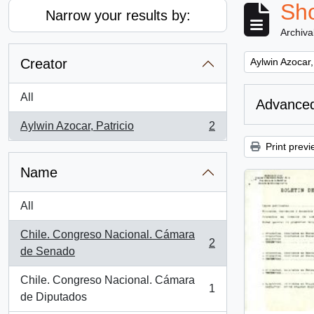
Sho
Narrow your results by:
Archiva
Remove filter:
Creator
Aylwin Azocar,
All
Advanced
Aylwin Azocar, Patricio
2
, 2 results
Print previ
Name
All
Chile. Congreso Nacional. Cámara
2
, 2 results
de Senado
Chile. Congreso Nacional. Cámara
1
, 1 results
de Diputados