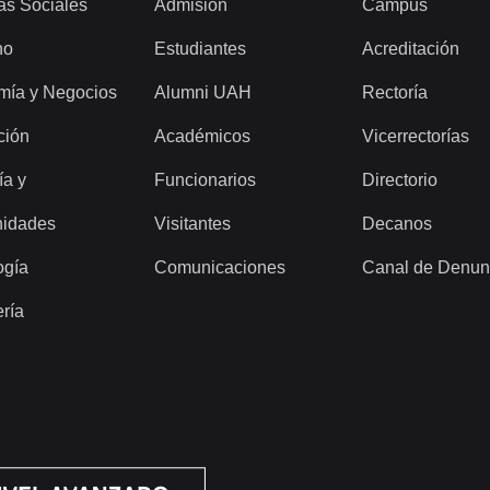
as Sociales
Admisión
Campus
ho
Estudiantes
Acreditación
mía y Negocios
Alumni UAH
Rectoría
ción
Académicos
Vicerrectorías
ía y
Funcionarios
Directorio
idades
Visitantes
Decanos
ogía
Comunicaciones
Canal de Denun
ería