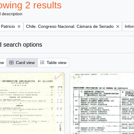
wing 2 results
l description
Remove filter:
Remov
 Patricio
Chile. Congreso Nacional. Cámara de Senado
Info
 search options
ew
Card view
Table view