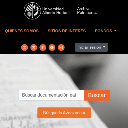
Skip to main content
QUIENES SOMOS
SITIOS DE INTERÉS
FONDOS
Iniciar sesión
Buscar
Búsqueda Avanzada »