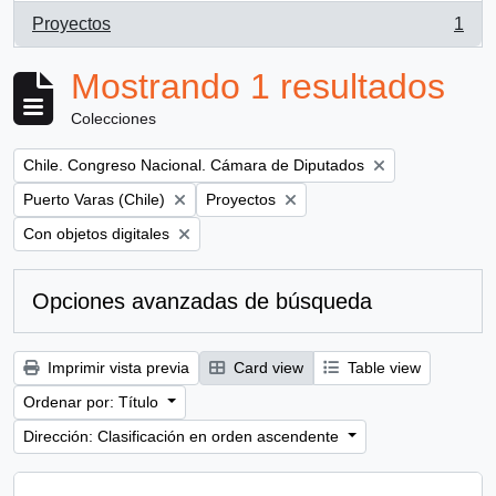
Proyectos
1
, 1 resultados
Mostrando 1 resultados
Colecciones
Remove filter:
Chile. Congreso Nacional. Cámara de Diputados
Remove filter:
Remove filter:
Puerto Varas (Chile)
Proyectos
Remove filter:
Con objetos digitales
Opciones avanzadas de búsqueda
Imprimir vista previa
Card view
Table view
Ordenar por: Título
Dirección: Clasificación en orden ascendente