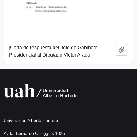
[Carta de respuesta del Jefe de Gabinete
Añadi
Presidencial al Diputado Víctor Arado]
Universidad Alberto Hurtado
Avda. Bernardo O’Higgins 1825