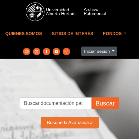
Skip to main content
QUIENES SOMOS
SITIOS DE INTERÉS
FONDOS
Iniciar sesión
Buscar
Búsqueda Avanzada »