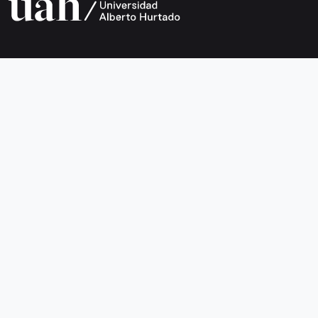
Universidad Alberto Hurtado
Avda. Bernardo O’Higgins 1825
Metro Los Héroes
Santiago de Chile
Teléfono +56 2 2692 0200