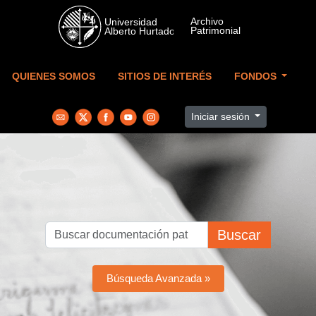
Skip to main content
QUIENES SOMOS
SITIOS DE INTERÉS
FONDOS
Iniciar sesión
Buscar
Búsqueda Avanzada »