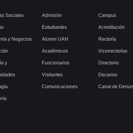
as Sociales
Admisión
Campus
ho
Estudiantes
Acreditación
mía y Negocios
Alumni UAH
Rectoría
ción
Académicos
Vicerrectorías
ía y
Funcionarios
Directorio
idades
Visitantes
Decanos
ogía
Comunicaciones
Canal de Denun
ería