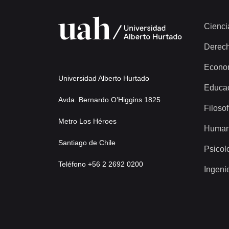
Cienci
Derec
Econo
Universidad Alberto Hurtado
Educa
Avda. Bernardo O’Higgins 1825
Filosof
Metro Los Héroes
Human
Santiago de Chile
Psicol
Teléfono +56 2 2692 0200
Ingeni