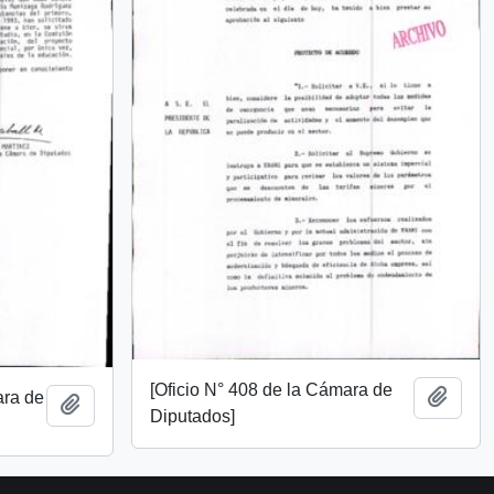
[Oficio N° 408 de la Cámara de
Añadi
ara de
Añadir al portapapeles
Diputados]