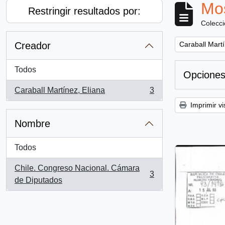
Mos
Restringir resultados por:
Colecc
Remove filter:
Creador
Caraball Martí
Todos
Opciones
Caraball Martínez, Eliana
3
, 3 resultados
Imprimir vi
Nombre
Todos
Chile. Congreso Nacional. Cámara
3
, 3 resultados
de Diputados