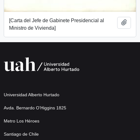
[Carta del Jefe de Gabinete Presidencial al
Añadi
Ministro de Vivienda]
Universidad Alberto Hurtado
Avda. Bernardo O’Higgins 1825
Metro Los Héroes
Santiago de Chile