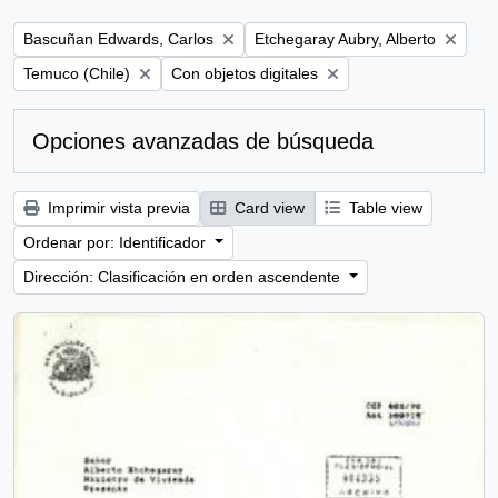
Remove filter:
Remove filter:
Bascuñan Edwards, Carlos
Etchegaray Aubry, Alberto
Remove filter:
Remove filter:
Temuco (Chile)
Con objetos digitales
Opciones avanzadas de búsqueda
Imprimir vista previa
Card view
Table view
Ordenar por: Identificador
Dirección: Clasificación en orden ascendente