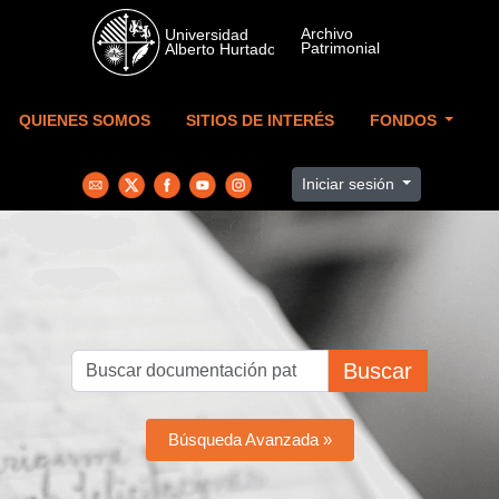
Skip to main content
QUIENES SOMOS
SITIOS DE INTERÉS
FONDOS
Iniciar sesión
Buscar
Búsqueda Avanzada »