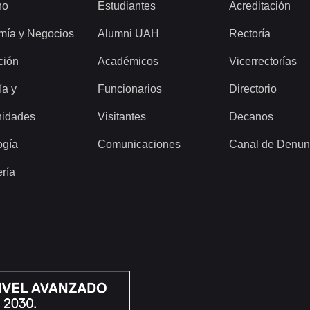
ho
Estudiantes
Acreditación
mía y Negocios
Alumni UAH
Rectoría
ción
Académicos
Vicerrectorías
ía y
Funcionarios
Directorio
idades
Visitantes
Decanos
ogía
Comunicaciones
Canal de Denun
ería