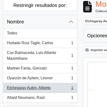
Mos
Restringir resultados por:
Colecc
Remove filter:
Nombre
Etchegaray Au
Todos
Opciones
Hurtado Ruiz-Tagle, Carlos
1
, 1 resultados
Imprimir vi
Cox Balmaceda, Luis Alberto
1
, 1 resultados
Maximiliano
Martner Fanta, Gonzalo
1
, 1 resultados
Oyarzún de Aylwin, Leonor
1
, 1 resultados
Etchegaray Aubry, Alberto
1
, 1 resultados
Allard Neumann, Raúl
1
, 1 resultados