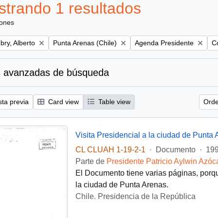
trando 1 resultados
iones
Remove filter:
Remove filter:
Re
bry, Alberto
Punta Arenas (Chile)
Agenda Presidente
Co
 avanzadas de búsqueda
sta previa
Card view
Table view
Orde
Visita Presidencial a la ciudad de Punta
CL CLUAH 1-19-2-1
·
Documento
·
199
Parte de
Presidente Patricio Aylwin Azóc
El Documento tiene varias páginas, porqu
la ciudad de Punta Arenas.
Chile. Presidencia de la República