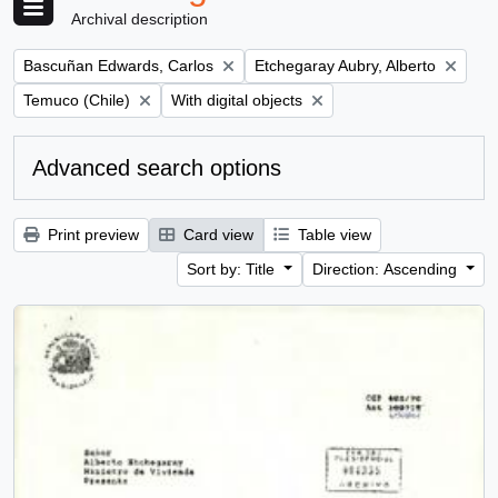
Archival description
Remove filter:
Remove filter:
Bascuñan Edwards, Carlos
Etchegaray Aubry, Alberto
Remove filter:
Remove filter:
Temuco (Chile)
With digital objects
Advanced search options
Print preview
Card view
Table view
Sort by: Title
Direction: Ascending