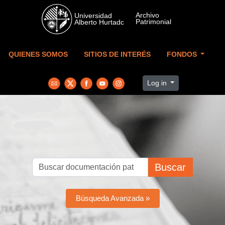
Skip to main content
QUIENES SOMOS
SITIOS DE INTERÉS
FONDOS
Log in
Buscar
Búsqueda Avanzada »