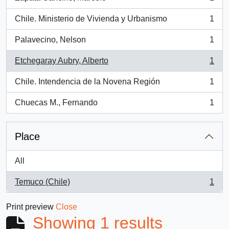
, 1 results
Chile. Ministerio de Vivienda y Urbanismo
1
, 1 results
Palavecino, Nelson
1
, 1 results
Etchegaray Aubry, Alberto
1
, 1 results
Chile. Intendencia de la Novena Región
1
, 1 results
Chuecas M., Fernando
1
, 1 results
Place
All
Temuco (Chile)
1
, 1 results
Print preview
Close
Showing 1 results