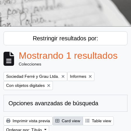
Restringir resultados por:
Mostrando 1 resultados
Colecciones
Remove filter:
Remove filter:
Sociedad Ferré y Grau Ltda.
Informes
Remove filter:
Con objetos digitales
Opciones avanzadas de búsqueda
Imprimir vista previa
Card view
Table view
Ordenar por: Título