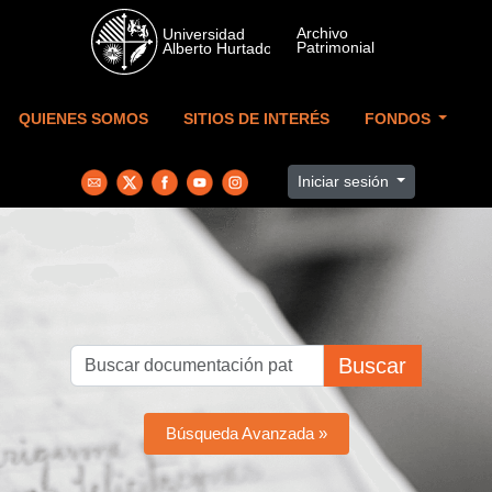
Skip to main content
QUIENES SOMOS
SITIOS DE INTERÉS
FONDOS
Iniciar sesión
Buscar
Búsqueda Avanzada »