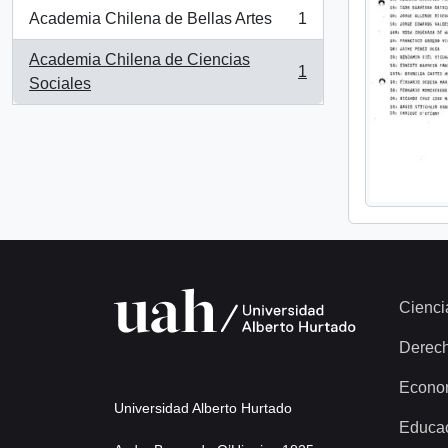
Academia Chilena de Bellas Artes
1
, 1 resultados
Academia Chilena de Ciencias
1
, 1 resultados
Sociales
Cienci
Derec
Econo
Universidad Alberto Hurtado
Educa