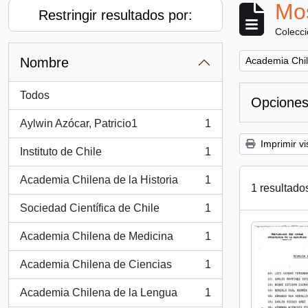
Mos
Restringir resultados por:
Colecc
Remove filter:
Nombre
Academia Chil
Todos
Opciones
Aylwin Azócar, Patricio1
1
, 1 resultados
Imprimir vi
Instituto de Chile
1
, 1 resultados
Academia Chilena de la Historia
1
, 1 resultados
1 resultado
Sociedad Científica de Chile
1
, 1 resultados
Academia Chilena de Medicina
1
, 1 resultados
Academia Chilena de Ciencias
1
, 1 resultados
Academia Chilena de la Lengua
1
, 1 resultados