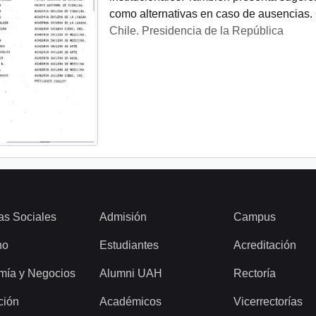
como alternativas en caso de ausencias. 
Chile. Presidencia de la República
as Sociales
Admisión
Campus
ho
Estudiantes
Acreditación
mía y Negocios
Alumni UAH
Rectoría
ción
Académicos
Vicerrectorías