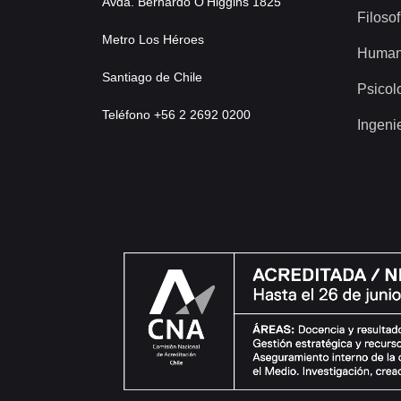
Avda. Bernardo O’Higgins 1825
Filosof
Metro Los Héroes
Human
Santiago de Chile
Psicol
Teléfono +56 2 2692 0200
Ingeni