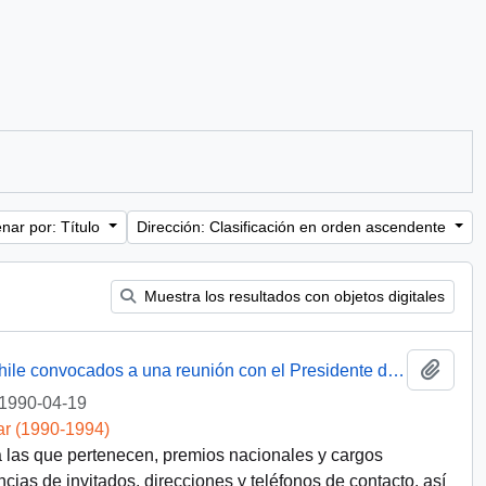
nar por: Título
Dirección: Clasificación en orden ascendente
Muestra los resultados con objetos digitales
Añadi
Nómina de académicos del Instituto de Chile convocados a una reunión con el Presidente de la República el 19 de abril de 1990
1990-04-19
ar (1990-1994)
las que pertenecen, premios nacionales y cargos
cias de invitados, direcciones y teléfonos de contacto, así