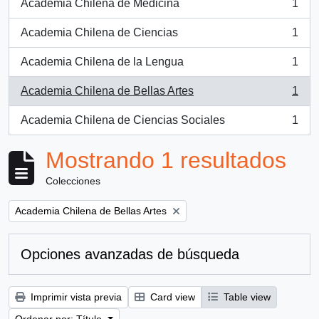
Academia Chilena de Medicina
1
, 1 resultados
Academia Chilena de Ciencias
1
, 1 resultados
Academia Chilena de la Lengua
1
, 1 resultados
Academia Chilena de Bellas Artes
1
, 1 resultados
Academia Chilena de Ciencias Sociales
1
, 1 resultados
Mostrando 1 resultados
Colecciones
Remove filter:
Academia Chilena de Bellas Artes
Opciones avanzadas de búsqueda
Imprimir vista previa
Card view
Table view