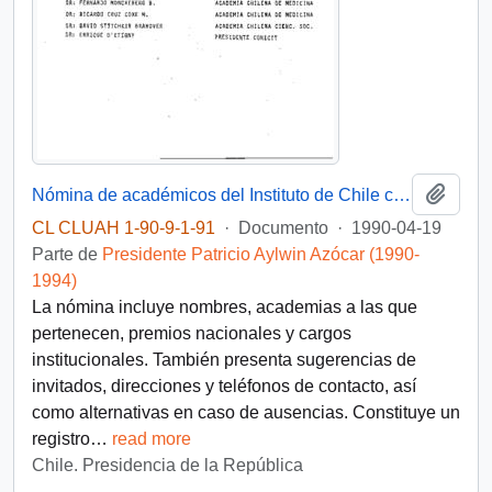
Añadi
Nómina de académicos del Instituto de Chile convocados a una reunión con el Presidente de la República el 19 de abril de 1990
CL CLUAH 1-90-9-1-91
·
Documento
·
1990-04-19
Parte de
Presidente Patricio Aylwin Azócar (1990-
1994)
La nómina incluye nombres, academias a las que
pertenecen, premios nacionales y cargos
institucionales. También presenta sugerencias de
invitados, direcciones y teléfonos de contacto, así
como alternativas en caso de ausencias. Constituye un
registro
…
read more
Chile. Presidencia de la República