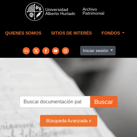
Skip to main content
QUIENES SOMOS
SITIOS DE INTERÉS
FONDOS
Iniciar sesión
Buscar
Búsqueda Avanzada »