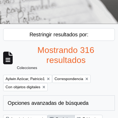
Restringir resultados por:
Mostrando 316
resultados
Colecciones
Remove filter:
Remove filter:
Aylwin Azócar, Patricio1
Correspondencia
Remove filter:
Con objetos digitales
Opciones avanzadas de búsqueda