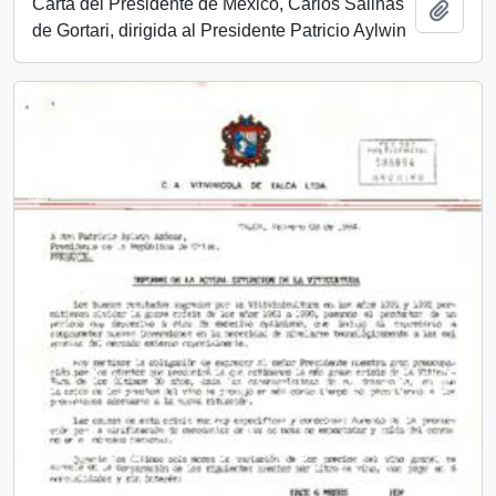
Carta del Presidente de México, Carlos Salinas
Añadi
de Gortari, dirigida al Presidente Patricio Aylwin