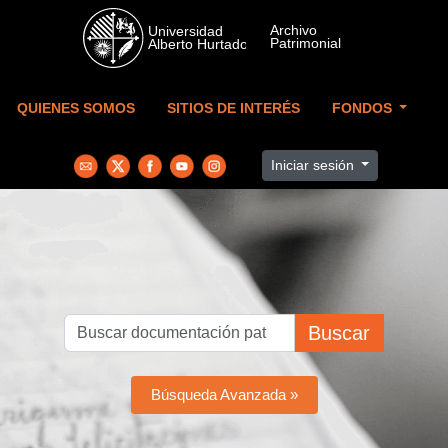
Skip to main content
QUIENES SOMOS
SITIOS DE INTERÉS
FONDOS
Iniciar sesión
Buscar
Búsqueda Avanzada »