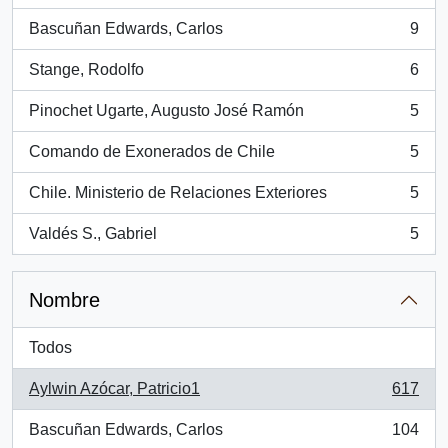
Bascuñan Edwards, Carlos
9
, 9 resultados
Stange, Rodolfo
6
, 6 resultados
Pinochet Ugarte, Augusto José Ramón
5
, 5 resultados
Comando de Exonerados de Chile
5
, 5 resultados
Chile. Ministerio de Relaciones Exteriores
5
, 5 resultados
Valdés S., Gabriel
5
, 5 resultados
Nombre
Todos
Aylwin Azócar, Patricio1
617
, 617 resultados
Bascuñan Edwards, Carlos
104
, 104 resultados