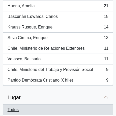
Huerta, Amelia
21
, 21 resultados
Bascuñán Edwards, Carlos
18
, 18 resultados
Krauss Rusque, Enrique
14
, 14 resultados
Silva Cimma, Enrique
13
, 13 resultados
Chile. Ministerio de Relaciones Exteriores
11
, 11 resultados
Velasco, Belisario
11
, 11 resultados
Chile. Ministerio del Trabajo y Previsión Social
9
, 9 resultados
Partido Demócrata Cristiano (Chile)
9
, 9 resultados
Lugar
Todos