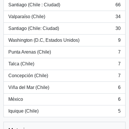
Santiago (Chile : Ciudad)
66
, 66 resultados
Valparaíso (Chile)
34
, 34 resultados
Santiago (Chile: Ciudad)
30
, 30 resultados
Washington (D.C, Estados Unidos)
9
, 9 resultados
Punta Arenas (Chile)
7
, 7 resultados
Talca (Chile)
7
, 7 resultados
Concepción (Chile)
7
, 7 resultados
Viña del Mar (Chile)
6
, 6 resultados
México
6
, 6 resultados
Iquique (Chile)
5
, 5 resultados