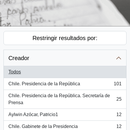
Restringir resultados por:
Creador
Todos
Chile. Presidencia de la República
101
, 101 resultados
Chile. Presidencia de la República. Secretaría de
25
, 25 resultados
Prensa
Aylwin Azócar, Patricio1
12
, 12 resultados
Chile. Gabinete de la Presidencia
12
, 12 resultados