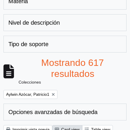
Materia
Nivel de descripción
Tipo de soporte
Mostrando 617
resultados
Colecciones
Remove filter:
Aylwin Azócar, Patricio1
Opciones avanzadas de búsqueda
Imprimir vista previa
Card view
Table view