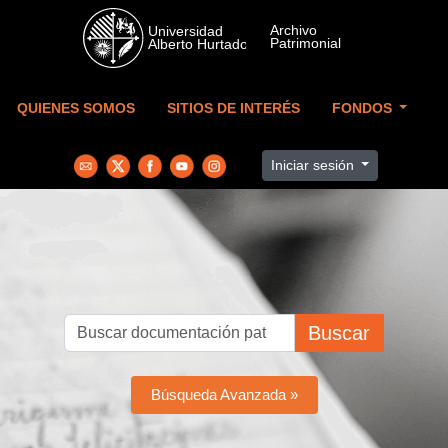
Skip to main content
QUIENES SOMOS
SITIOS DE INTERÉS
FONDOS
Iniciar sesión
Buscar
Búsqueda Avanzada »