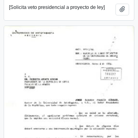
[Solicita veto presidencial a proyecto de ley]
Añadi