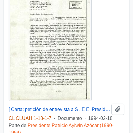
Añadi
[ Carta: petición de entrevista a S . E El Presidente de la República, de la Federación Industrial Ferroviaria de Chile ]
CL CLUAH 1-18-1-7
·
Documento
·
1994-02-18
Parte de
Presidente Patricio Aylwin Azócar (1990-
1994)