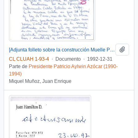
Añadi
[Adjunta folleto sobre la construcción Muelle Pescadores Artesanales Caleta Portales]
CL CLUAH 1-93-4
·
Documento
·
1992-12-31
Parte de
Presidente Patricio Aylwin Azócar (1990-
1994)
Miquel Muñoz, Juan Enrique