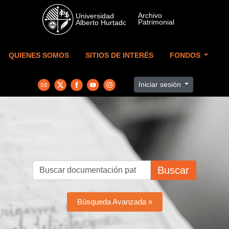
Skip to main content
QUIENES SOMOS
SITIOS DE INTERÉS
FONDOS
Iniciar sesión
Buscar
Búsqueda Avanzada »