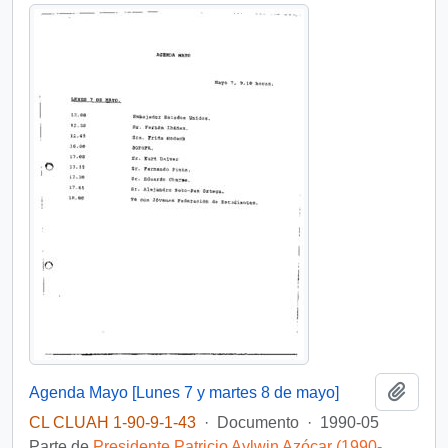
Añadi
Agenda Mayo [Lunes 7 y martes 8 de mayo]
CL CLUAH 1-90-9-1-43
·
Documento
·
1990-05
Parte de
Presidente Patricio Aylwin Azócar (1990-