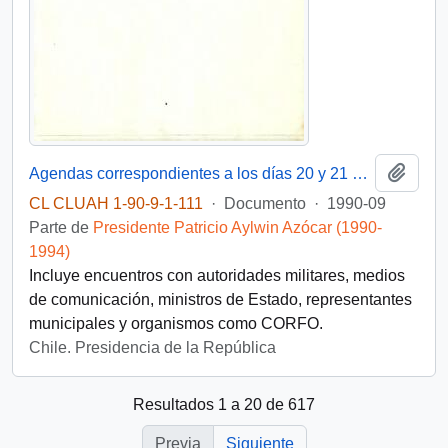
Añadi
Agendas correspondientes a los días 20 y 21 de septiembre de 1990, detallando reuniones y audiencias del Presidente de la República
CL CLUAH 1-90-9-1-111
·
Documento
·
1990-09
Parte de
Presidente Patricio Aylwin Azócar (1990-
1994)
Incluye encuentros con autoridades militares, medios
de comunicación, ministros de Estado, representantes
municipales y organismos como CORFO.
Chile. Presidencia de la República
Resultados 1 a 20 de 617
Previa
Siguiente