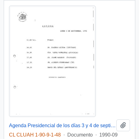
Añadi
Agenda Presidencial de los días 3 y 4 de septiembre de 1990, destacando la visita del Presidente Patricio Aylwin al aniversario del Banco del Estado
CL CLUAH 1-90-9-1-48
·
Documento
·
1990-09