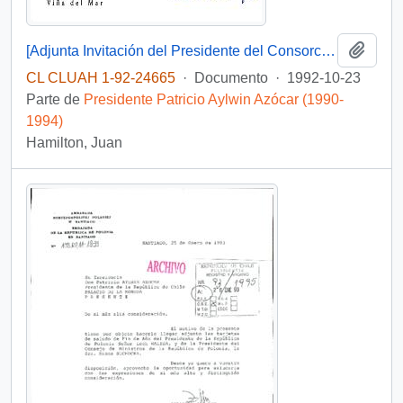
Añadi
[Adjunta Invitación del Presidente del Consorcio Radial Chileno "Finísima F.M."]
CL CLUAH 1-92-24665
·
Documento
·
1992-10-23
Parte de
Presidente Patricio Aylwin Azócar (1990-
1994)
Hamilton, Juan