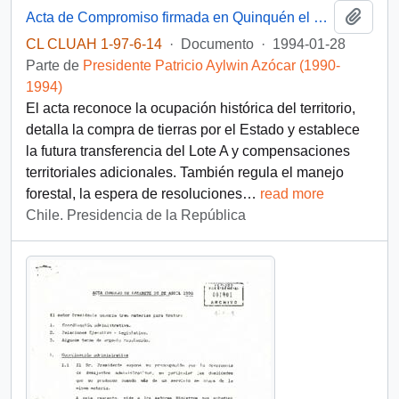
Añadi
Acta de Compromiso firmada en Quinquén el 28 de enero de 1994, donde el Presidente Patricio Aylwin, ministros de Estado y el Director Nacional de CONADI formalizan acuerdos con 26 familias pehuenches del Valle de Quinquén
CL CLUAH 1-97-6-14
·
Documento
·
1994-01-28
Parte de
Presidente Patricio Aylwin Azócar (1990-
1994)
El acta reconoce la ocupación histórica del territorio,
detalla la compra de tierras por el Estado y establece
la futura transferencia del Lote A y compensaciones
territoriales adicionales. También regula el manejo
forestal, la espera de resoluciones
…
read more
Chile. Presidencia de la República