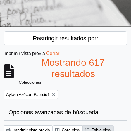
Restringir resultados por:
Imprimir vista previa
Cerrar
Mostrando 617
resultados
Colecciones
Remove filter:
Aylwin Azócar, Patricio1
Opciones avanzadas de búsqueda
Imprimir vista previa
Card view
Table view