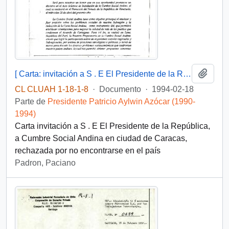
Añadi
[ Carta: invitación a S . E El Presidente de la República, a Cumbre Social Andina en ciudad de Caracas ]
CL CLUAH 1-18-1-8
·
Documento
·
1994-02-18
Parte de
Presidente Patricio Aylwin Azócar (1990-
1994)
Carta invitación a S . E El Presidente de la República,
a Cumbre Social Andina en ciudad de Caracas,
rechazada por no encontrarse en el país
Padron, Paciano