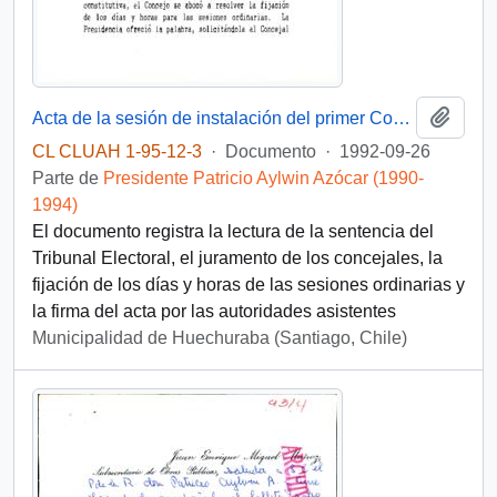
Añadi
Acta de la sesión de instalación del primer Concejo Municipal de Huechuraba, realizada el 26 de septiembre de 1992, con la presencia de la alcaldesa electa Sofía Prats, los cinco concejales y el Presidente de la República, Patricio Aylwin
CL CLUAH 1-95-12-3
·
Documento
·
1992-09-26
Parte de
Presidente Patricio Aylwin Azócar (1990-
1994)
El documento registra la lectura de la sentencia del
Tribunal Electoral, el juramento de los concejales, la
fijación de los días y horas de las sesiones ordinarias y
la firma del acta por las autoridades asistentes
Municipalidad de Huechuraba (Santiago, Chile)