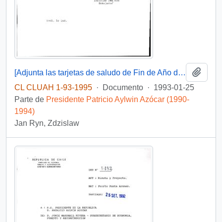
Añadi
[Adjunta las tarjetas de saludo de Fin de Año del Presidente de la República de Polonia]
CL CLUAH 1-93-1995
·
Documento
·
1993-01-25
Parte de
Presidente Patricio Aylwin Azócar (1990-
1994)
Jan Ryn, Zdzislaw