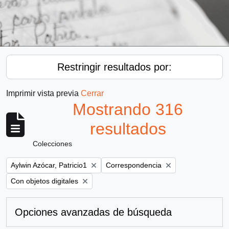
Restringir resultados por:
Imprimir vista previa
Cerrar
Mostrando 316
resultados
Colecciones
Remove filter:
Remove filter:
Aylwin Azócar, Patricio1
Correspondencia
Remove filter:
Con objetos digitales
Opciones avanzadas de búsqueda