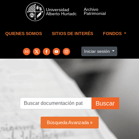
Skip to main content
QUIENES SOMOS
SITIOS DE INTERÉS
FONDOS
Iniciar sesión
Buscar
Búsqueda Avanzada »