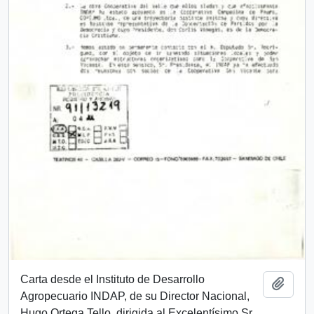
Carta desde el Instituto de Desarrollo
Añadi
Agropecuario INDAP, de su Director Nacional,
Hugo Ortega Tello, dirigida al Excelentísimo Sr.