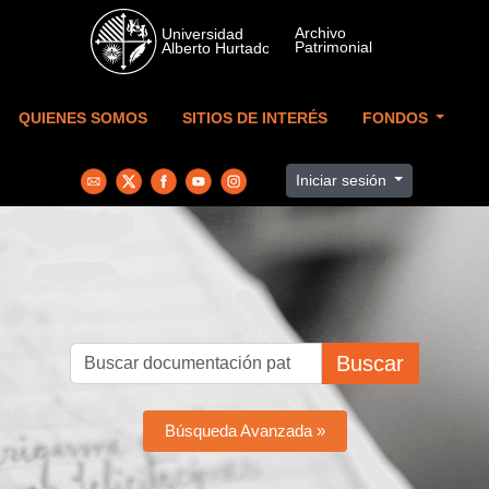
Skip to main content
QUIENES SOMOS
SITIOS DE INTERÉS
FONDOS
Iniciar sesión
Buscar
Búsqueda Avanzada »