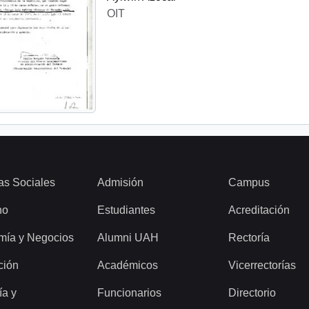
OIT
as Sociales
Admisión
Campus
ho
Estudiantes
Acreditación
mía y Negocios
Alumni UAH
Rectoría
ción
Académicos
Vicerrectorías
ía y
Funcionarios
Directorio