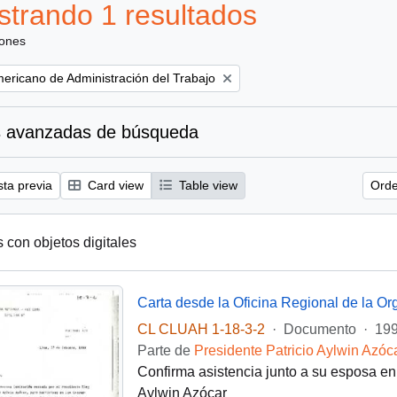
trando 1 resultados
iones
mericano de Administración del Trabajo
 avanzadas de búsqueda
sta previa
Card view
Table view
Orde
s con objetos digitales
CL CLUAH 1-18-3-2
·
Documento
·
199
Parte de
Presidente Patricio Aylwin Azóc
Confirma asistencia junto a su esposa en 
Aylwin Azócar