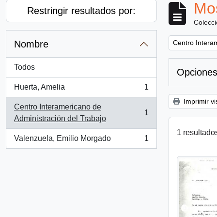
Mos
Restringir resultados por:
Colecc
Remove filter:
Nombre
Centro Intera
Todos
Opciones
Huerta, Amelia
1
, 1 resultados
Imprimir vi
Centro Interamericano de
1
, 1 resultados
Administración del Trabajo
1 resultado
Valenzuela, Emilio Morgado
1
, 1 resultados