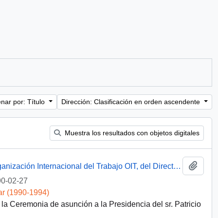
nar por: Título
Dirección: Clasificación en orden ascendente
Muestra los resultados con objetos digitales
Añadi
Carta desde la Oficina Regional de la Organización Internacional del Trabajo OIT, del Director del Centro Interamericano de Administración del Trabajo, sr. Emilio Morgado Valenzuela, dirigida a la Sra. Amelia Huerta
0-02-27
ar (1990-1994)
la Ceremonia de asunción a la Presidencia del sr. Patricio