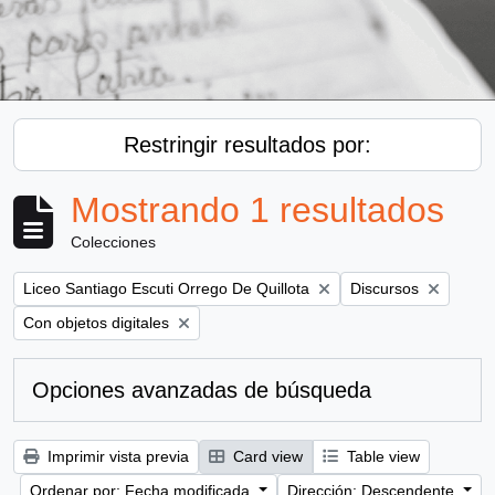
Restringir resultados por:
Mostrando 1 resultados
Colecciones
Remove filter:
Remove filter:
Liceo Santiago Escuti Orrego De Quillota
Discursos
Remove filter:
Con objetos digitales
Opciones avanzadas de búsqueda
Imprimir vista previa
Card view
Table view
Ordenar por: Fecha modificada
Dirección: Descendente