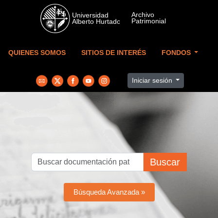
Skip to main content
QUIENES SOMOS
SITIOS DE INTERÉS
FONDOS
Iniciar sesión
Buscar
Búsqueda Avanzada »