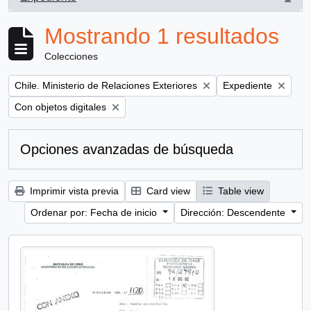
, 1 resultados
Mostrando 1 resultados
Colecciones
Remove filter:
Remove filter:
Chile. Ministerio de Relaciones Exteriores
Expediente
Remove filter:
Con objetos digitales
Opciones avanzadas de búsqueda
Imprimir vista previa
Card view
Table view
Ordenar por: Fecha de inicio
Dirección: Descendente