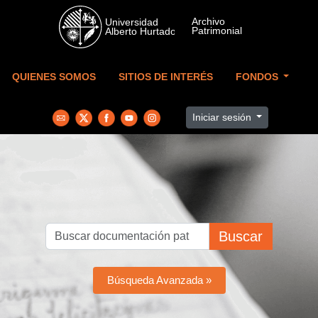
Skip to main content
QUIENES SOMOS
SITIOS DE INTERÉS
FONDOS
Iniciar sesión
Buscar
Búsqueda Avanzada »