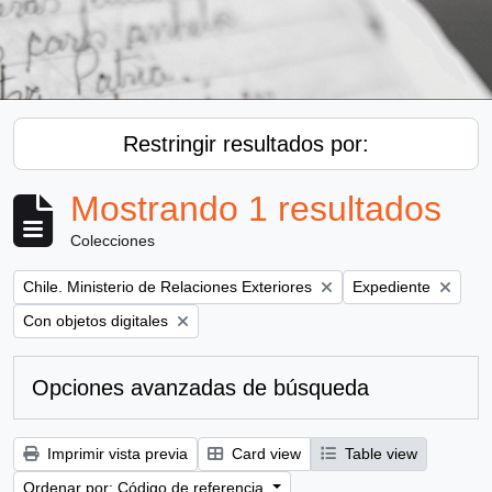
Restringir resultados por:
Mostrando 1 resultados
Colecciones
Remove filter:
Remove filter:
Chile. Ministerio de Relaciones Exteriores
Expediente
Remove filter:
Con objetos digitales
Opciones avanzadas de búsqueda
Imprimir vista previa
Card view
Table view
Ordenar por: Código de referencia