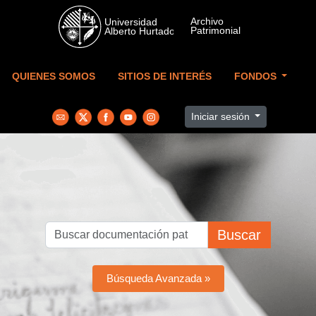
Skip to main content
QUIENES SOMOS
SITIOS DE INTERÉS
FONDOS
Iniciar sesión
Buscar
Búsqueda Avanzada »