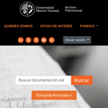
Skip to main content
QUIENES SOMOS
SITIOS DE INTERÉS
FONDOS
Iniciar sesión
Buscar
Búsqueda Avanzada »