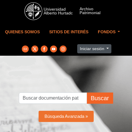
Skip to main content
QUIENES SOMOS
SITIOS DE INTERÉS
FONDOS
Iniciar sesión
Buscar
Búsqueda Avanzada »