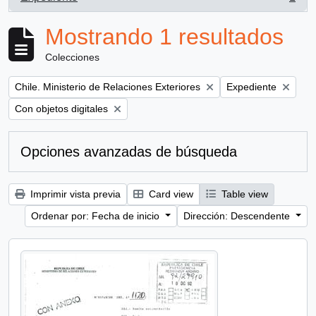
, 1 resultados
Mostrando 1 resultados
Colecciones
Remove filter:
Remove filter:
Chile. Ministerio de Relaciones Exteriores
Expediente
Remove filter:
Con objetos digitales
Opciones avanzadas de búsqueda
Imprimir vista previa
Card view
Table view
Ordenar por: Fecha de inicio
Dirección: Descendente