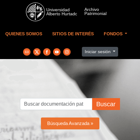
Skip to main content
QUIENES SOMOS
SITIOS DE INTERÉS
FONDOS
Iniciar sesión
Buscar
Búsqueda Avanzada »