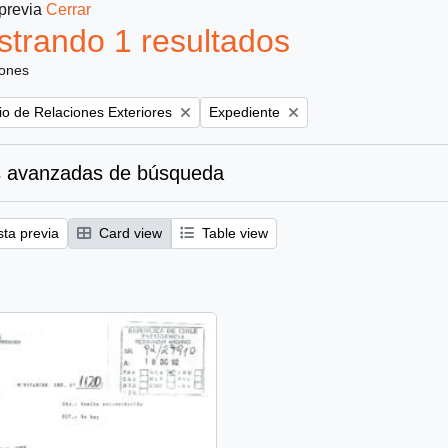
 previa
Cerrar
trando 1 resultados
iones
Remove filter:
rio de Relaciones Exteriores
Expediente
 avanzadas de búsqueda
sta previa
Card view
Table view