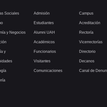
as Sociales
Admisión
Campus
ho
Estudiantes
Acreditación
mía y Negocios
Alumni UAH
Rectoría
ción
Académicos
Vicerrectorías
ía y
Funcionarios
Directorio
idades
Visitantes
Decanos
ogía
Comunicaciones
Canal de Denun
ería