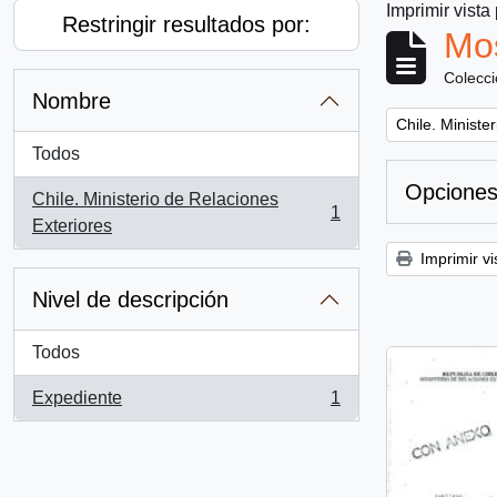
Imprimir vista
Restringir resultados por:
Mos
Colecc
Nombre
Remove filter:
Chile. Ministe
Todos
Opciones
Chile. Ministerio de Relaciones
1
, 1 resultados
Exteriores
Imprimir vi
Nivel de descripción
Todos
Expediente
1
, 1 resultados