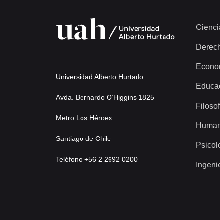
Cienci
Derec
Econo
Universidad Alberto Hurtado
Educa
Avda. Bernardo O’Higgins 1825
Filosof
Metro Los Héroes
Human
Santiago de Chile
Psicol
Teléfono +56 2 2692 0200
Ingeni