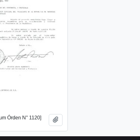
m Órden N° 1120]
Añadir al portapapeles