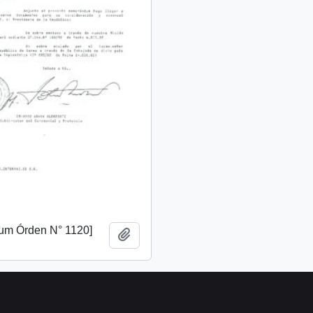
m Órden N° 1120]
Añadir al portapapeles