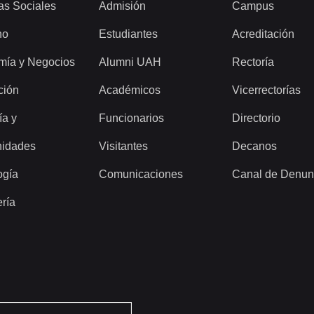
as Sociales
Admisión
Campus
ho
Estudiantes
Acreditación
mía y Negocios
Alumni UAH
Rectoría
ción
Académicos
Vicerrectorías
ía y
Funcionarios
Directorio
idades
Visitantes
Decanos
ogía
Comunicaciones
Canal de Denun
ería