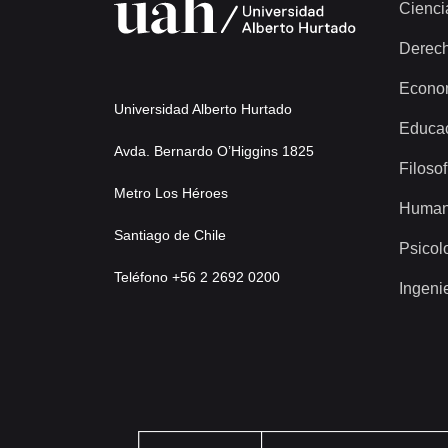
Cienci
Derec
Econo
Universidad Alberto Hurtado
Educa
Avda. Bernardo O’Higgins 1825
Filosof
Metro Los Héroes
Human
Santiago de Chile
Psicol
Teléfono +56 2 2692 0200
Ingeni