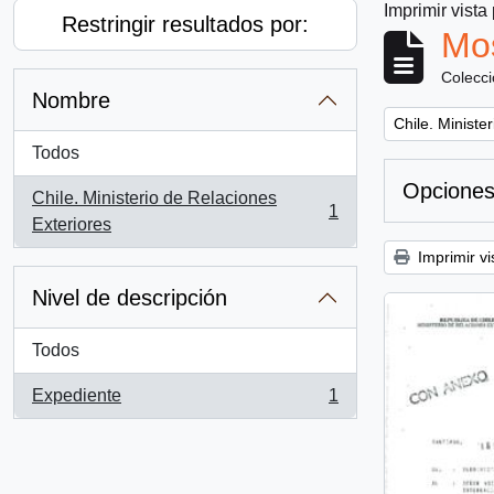
Imprimir vista
Restringir resultados por:
Mos
Colecc
Nombre
Remove filter:
Chile. Ministe
Todos
Opciones
Chile. Ministerio de Relaciones
1
, 1 resultados
Exteriores
Imprimir vi
Nivel de descripción
Todos
Expediente
1
, 1 resultados