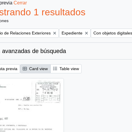
 previa
Cerrar
trando 1 resultados
iones
Remove filter:
Remove filter:
rio de Relaciones Exteriores
Expediente
Con objetos digitale
 avanzadas de búsqueda
sta previa
Card view
Table view