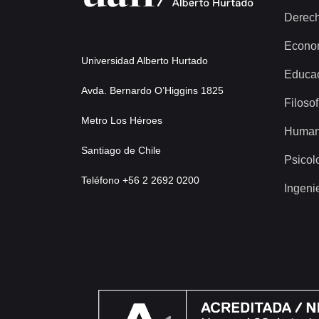
Derec
Econo
Universidad Alberto Hurtado
Educa
Avda. Bernardo O’Higgins 1825
Filosof
Metro Los Héroes
Human
Santiago de Chile
Psicol
Teléfono +56 2 2692 0200
Ingeni