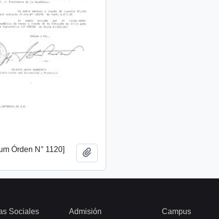
m Órden N° 1120]
Añadir al portapapeles
as Sociales
Admisión
Campus