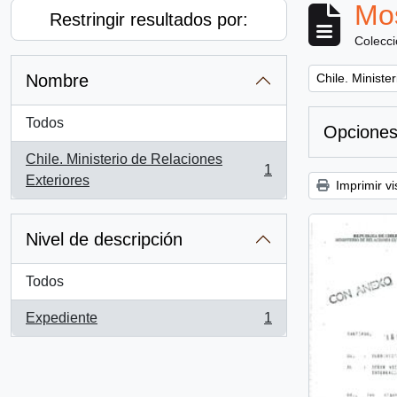
Mos
Restringir resultados por:
Colecc
Remove filter:
Nombre
Chile. Ministe
Todos
Opciones
Chile. Ministerio de Relaciones
1
, 1 resultados
Exteriores
Imprimir vi
Nivel de descripción
Todos
Expediente
1
, 1 resultados