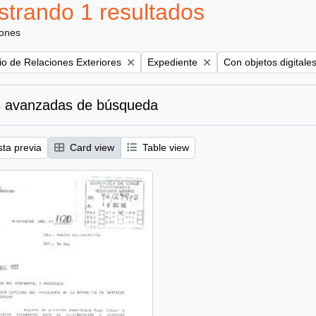
trando 1 resultados
iones
Remove filter:
Remove filter:
rio de Relaciones Exteriores
Expediente
Con objetos digitale
 avanzadas de búsqueda
sta previa
Card view
Table view