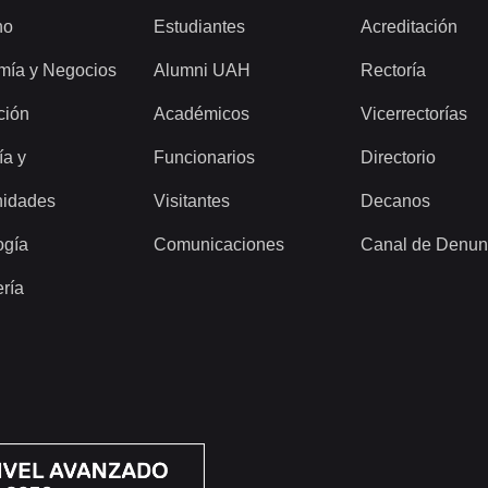
ho
Estudiantes
Acreditación
mía y Negocios
Alumni UAH
Rectoría
ción
Académicos
Vicerrectorías
ía y
Funcionarios
Directorio
idades
Visitantes
Decanos
ogía
Comunicaciones
Canal de Denun
ería