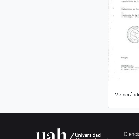
[Memorándu
Cienci