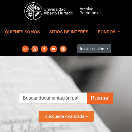
Skip to main content
QUIENES SOMOS
SITIOS DE INTERÉS
FONDOS
Iniciar sesión
Buscar
Búsqueda Avanzada »