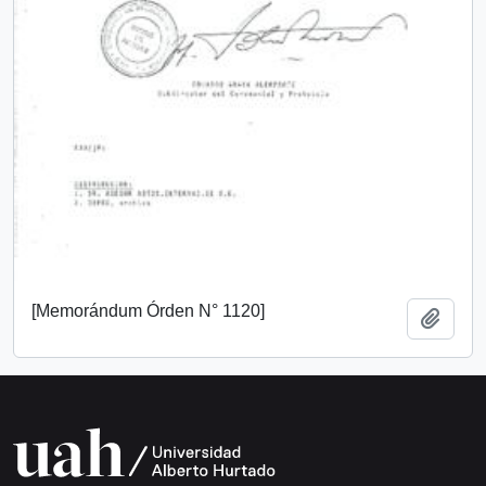
[Memorándum Órden N° 1120]
Añadi