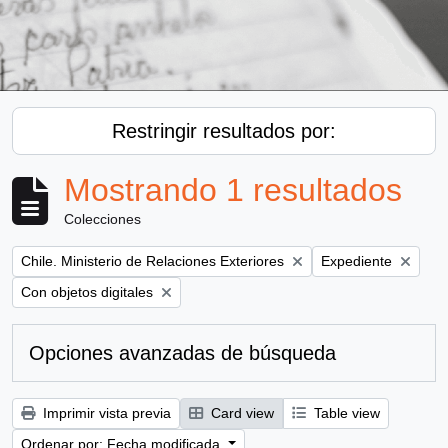
Restringir resultados por:
Mostrando 1 resultados
Colecciones
Remove filter:
Remove filter:
Chile. Ministerio de Relaciones Exteriores
Expediente
Remove filter:
Con objetos digitales
Opciones avanzadas de búsqueda
Imprimir vista previa
Card view
Table view
Ordenar por: Fecha modificada