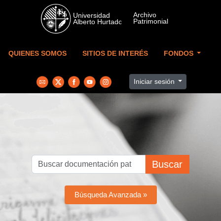
Skip to main content
QUIENES SOMOS
SITIOS DE INTERÉS
FONDOS
Iniciar sesión
Buscar
Búsqueda Avanzada »