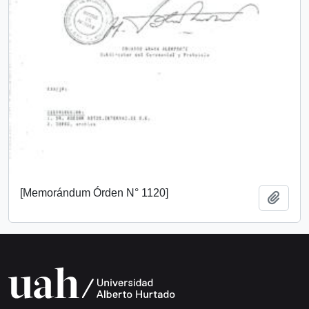
[Memorándum Órden N° 1120]
Añadi