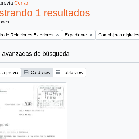
 previa
Cerrar
trando 1 resultados
iones
Remove filter:
Remove filter:
rio de Relaciones Exteriores
Expediente
Con objetos digitale
 avanzadas de búsqueda
sta previa
Card view
Table view