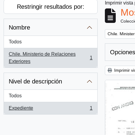
Imprimir vista
Restringir resultados por:
Mos
Colecc
Nombre
Remove filter:
Chile. Ministe
Todos
Opciones
Chile. Ministerio de Relaciones
1
, 1 resultados
Exteriores
Imprimir vi
Nivel de descripción
Todos
Expediente
1
, 1 resultados