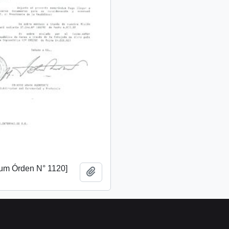
m Órden N° 1120]
Añadir al portapapeles