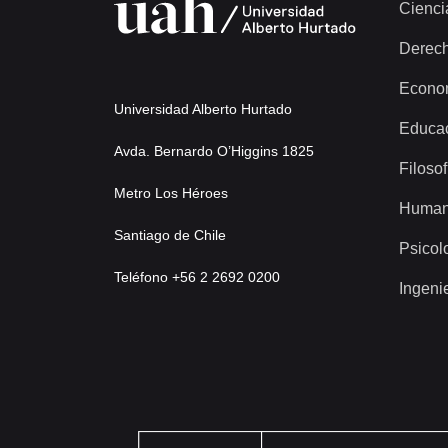
Cienci
Derec
Econo
Universidad Alberto Hurtado
Educa
Avda. Bernardo O’Higgins 1825
Filosof
Metro Los Héroes
Human
Santiago de Chile
Psicol
Teléfono +56 2 2692 0200
Ingeni