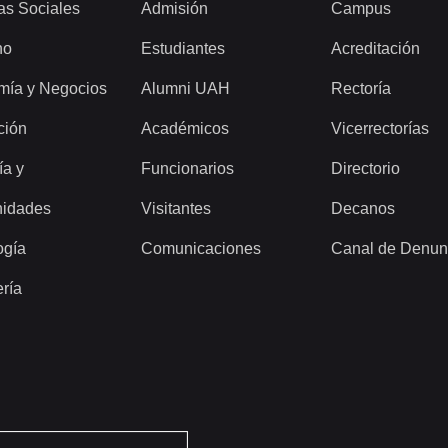
as Sociales
Admisión
Campus
ho
Estudiantes
Acreditación
mía y Negocios
Alumni UAH
Rectoría
ción
Académicos
Vicerrectorías
ía y
Funcionarios
Directorio
idades
Visitantes
Decanos
ogía
Comunicaciones
Canal de Denun
ería