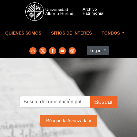
Skip to main content
QUIENES SOMOS
SITIOS DE INTERÉS
FONDOS
Log in
Buscar
Búsqueda Avanzada »