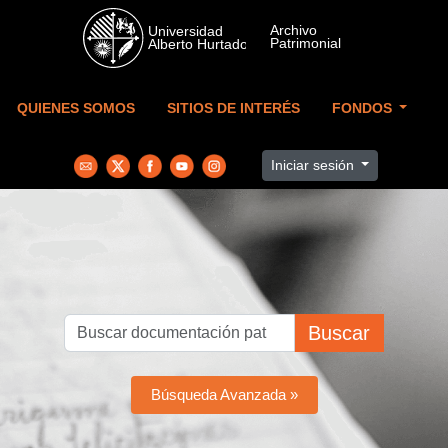
Skip to main content
QUIENES SOMOS
SITIOS DE INTERÉS
FONDOS
Iniciar sesión
Buscar
Búsqueda Avanzada »