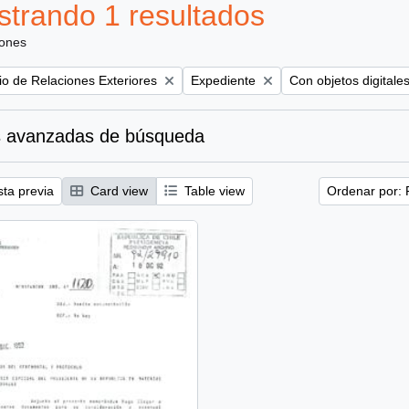
trando 1 resultados
iones
Remove filter:
Remove filter:
rio de Relaciones Exteriores
Expediente
Con objetos digitale
 avanzadas de búsqueda
sta previa
Card view
Table view
Ordenar por: 