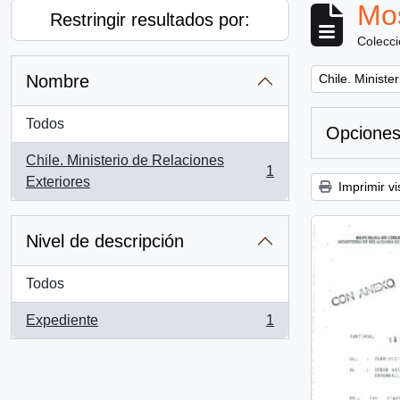
Mos
Restringir resultados por:
Colecc
Remove filter:
Nombre
Chile. Ministe
Todos
Opciones
Chile. Ministerio de Relaciones
1
, 1 resultados
Exteriores
Imprimir vi
Nivel de descripción
Todos
Expediente
1
, 1 resultados