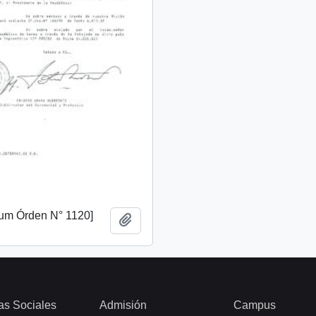
m Órden N° 1120]
Añadir al portapapeles
as Sociales
Admisión
Campus