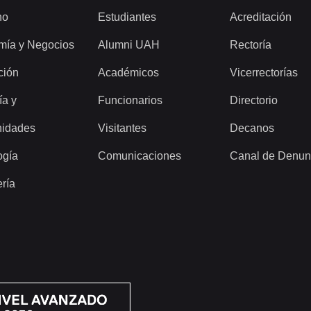
ho
Estudiantes
Acreditación
mía y Negocios
Alumni UAH
Rectoría
ción
Académicos
Vicerrectorías
ía y
Funcionarios
Directorio
idades
Visitantes
Decanos
ogía
Comunicaciones
Canal de Denun
ería