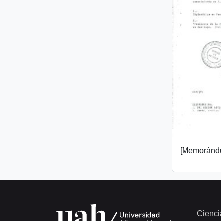
[Memorándu
Cienci