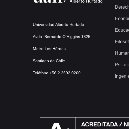
Derec
Econo
Universidad Alberto Hurtado
Educa
Avda. Bernardo O’Higgins 1825
Filosof
Metro Los Héroes
Human
Santiago de Chile
Psicol
Teléfono +56 2 2692 0200
Ingeni