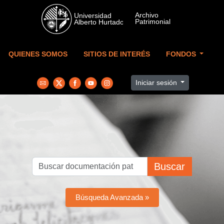
Skip to main content
QUIENES SOMOS
SITIOS DE INTERÉS
FONDOS
Iniciar sesión
Buscar
Búsqueda Avanzada »