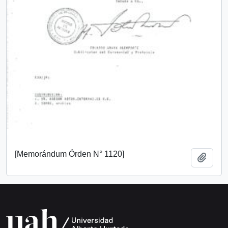
[Memorándum Órden N° 1120]
Añadi