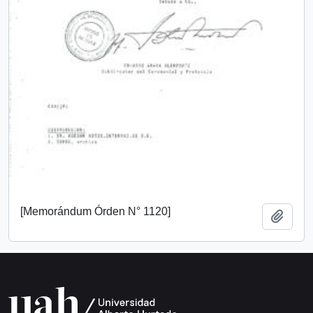
[Memorándum Órden N° 1120]
Añadi