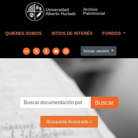
Skip to main content
QUIENES SOMOS
SITIOS DE INTERÉS
FONDOS
Iniciar sesión
Buscar
Búsqueda Avanzada »