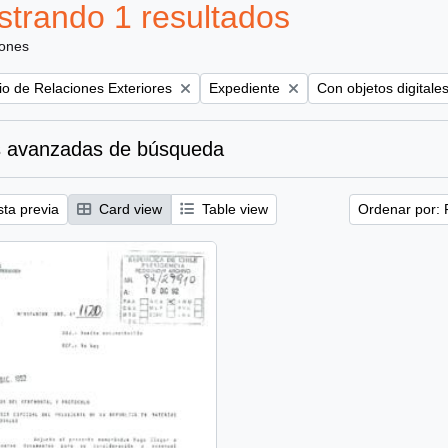
trando 1 resultados
iones
Remove filter:
Remove filter:
rio de Relaciones Exteriores
Expediente
Con objetos digitale
 avanzadas de búsqueda
sta previa
Card view
Table view
Ordenar por: 