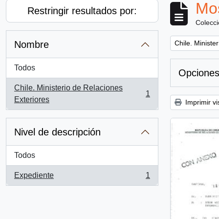
Mos
Restringir resultados por:
Colecc
Remove filter:
Nombre
Chile. Ministe
Todos
Opciones
Chile. Ministerio de Relaciones
1
, 1 resultados
Exteriores
Imprimir vi
Nivel de descripción
Todos
Expediente
1
, 1 resultados