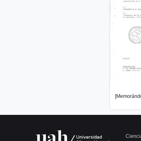
[Memorándu
Cienci