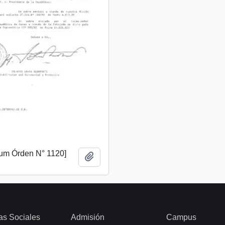
m Órden N° 1120]
Añadir al portapapeles
as Sociales
Admisión
Campus