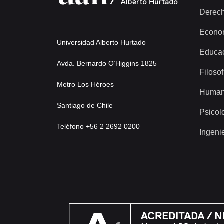
Derec
Econo
Universidad Alberto Hurtado
Educa
Avda. Bernardo O’Higgins 1825
Filosof
Metro Los Héroes
Human
Santiago de Chile
Psicol
Teléfono +56 2 2692 0200
Ingeni