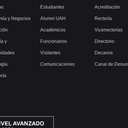
ho
Estudiantes
Acreditación
mía y Negocios
Alumni UAH
Rectoría
ción
Académicos
Vicerrectorías
ía y
Funcionarios
Directorio
idades
Visitantes
Decanos
ogía
Comunicaciones
Canal de Denun
ería