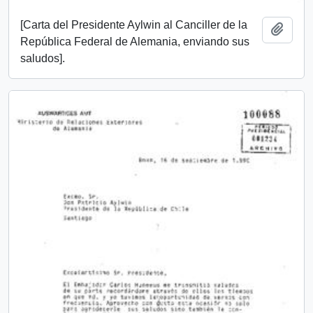
[Carta del Presidente Aylwin al Canciller de la
Add t
República Federal de Alemania, enviando sus
saludos].