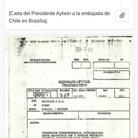
[Carta del Presidente Aylwin a la embajada de
Add t
Chile en Brasilia].