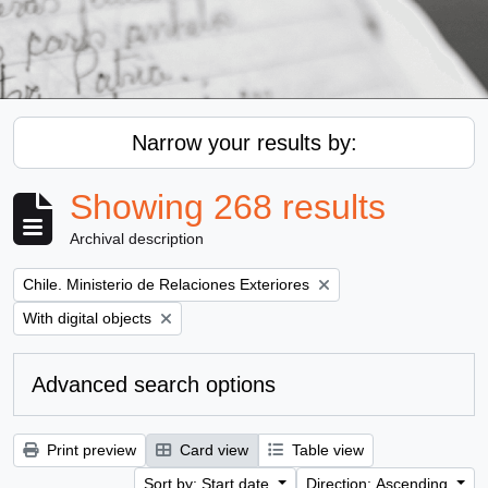
Narrow your results by:
Showing 268 results
Archival description
Remove filter:
Chile. Ministerio de Relaciones Exteriores
Remove filter:
With digital objects
Advanced search options
Print preview
Card view
Table view
Sort by: Start date
Direction: Ascending