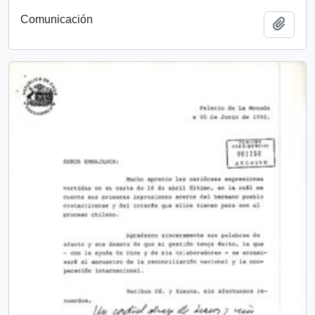
Comunicación
Add t