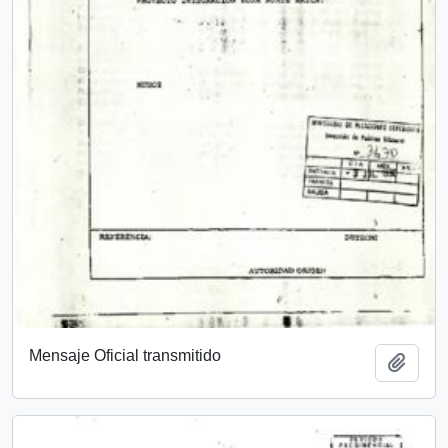
Mensaje Oficial transmitido
Add t