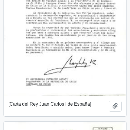
[Carta del Rey Juan Carlos I de España]
Add t