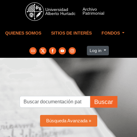
Skip to main content
QUIENES SOMOS
SITIOS DE INTERÉS
FONDOS
Log in
Buscar
Búsqueda Avanzada »