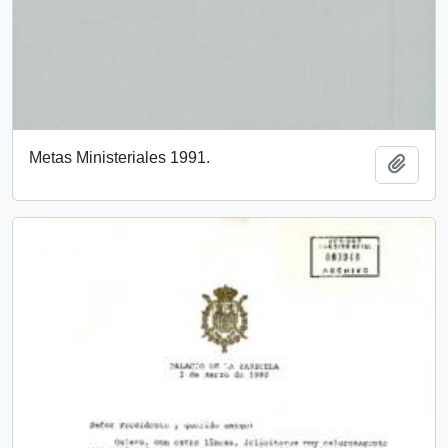
Metas Ministeriales 1991.
Add t