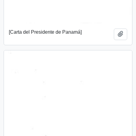
[Carta del Presidente de Panamá]
Add t