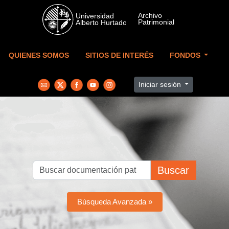
Skip to main content
QUIENES SOMOS
SITIOS DE INTERÉS
FONDOS
Iniciar sesión
Buscar
Búsqueda Avanzada »