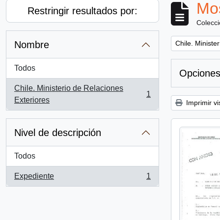
Mos
Restringir resultados por:
Colecc
Remove filter:
Nombre
Chile. Ministe
Todos
Opciones
Chile. Ministerio de Relaciones
1
, 1 resultados
Exteriores
Imprimir vi
Nivel de descripción
Todos
Expediente
1
, 1 resultados