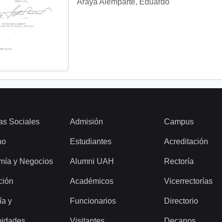
Araya Alemparte, Eduardo
as Sociales
Admisión
Campus
ho
Estudiantes
Acreditación
mía y Negocios
Alumni UAH
Rectoría
ción
Académicos
Vicerrectorías
ía y
Funcionarios
Directorio
idades
Visitantes
Decanos