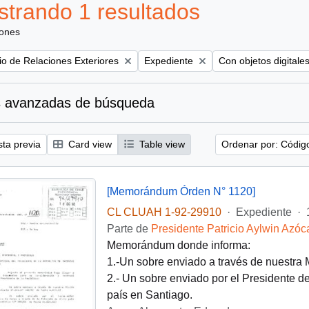
trando 1 resultados
iones
Remove filter:
Remove filter:
rio de Relaciones Exteriores
Expediente
Con objetos digitale
 avanzadas de búsqueda
sta previa
Card view
Table view
Ordenar por: Códig
[Memorándum Órden N° 1120]
CL CLUAH 1-92-29910
·
Expediente
·
Parte de
Presidente Patricio Aylwin Azóc
Memorándum donde informa:
1.-Un sobre enviado a través de nuestra
2.- Un sobre enviado por el Presidente d
país en Santiago.