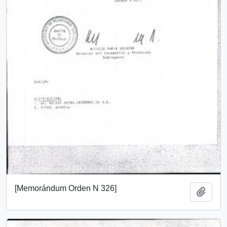
[Memorándum Orden N 326]
Añadi