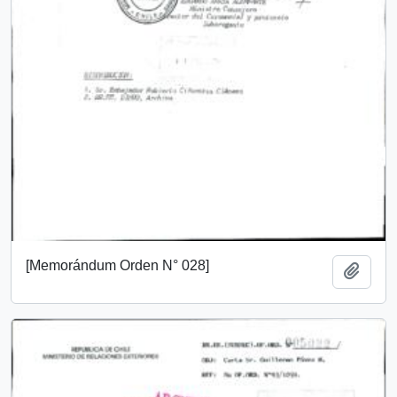
[Memorándum Orden N° 028]
Añadi