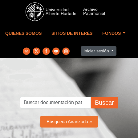
Skip to main content
QUIENES SOMOS
SITIOS DE INTERÉS
FONDOS
Iniciar sesión
Buscar
Búsqueda Avanzada »