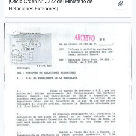
[Oficio Orden N° 3222 del Ministerio de
Añadi
Relaciones Exteriores]