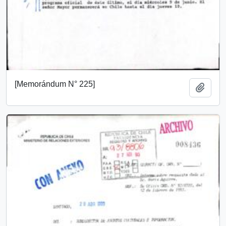
[Memorándum N° 225]
Añadi