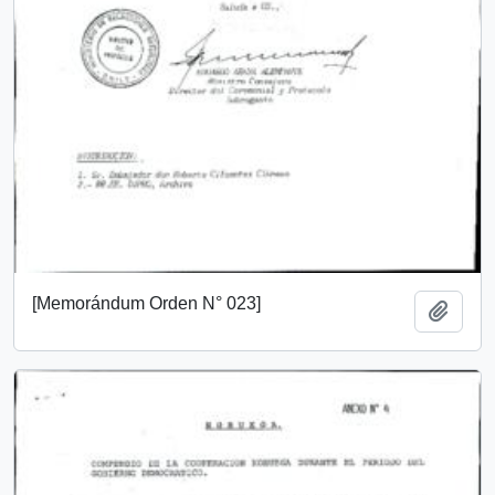
[Memorándum Orden N° 023]
Añadi