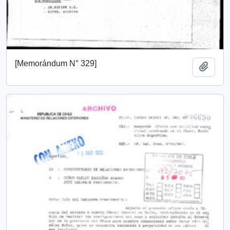
[Memorándum N° 329]
Añadi