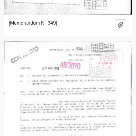
[Memorándum N° 349]
Añadi