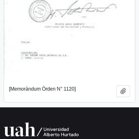
[Memorándum Órden N° 1120]
Añadi