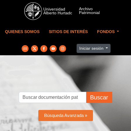
Skip to main content
QUIENES SOMOS
SITIOS DE INTERÉS
FONDOS
Iniciar sesión
Buscar
Búsqueda Avanzada »