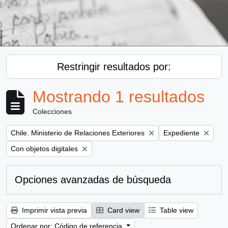
Restringir resultados por:
Mostrando 1 resultados
Colecciones
Remove filter:
Remove filter:
Chile. Ministerio de Relaciones Exteriores
Expediente
Remove filter:
Con objetos digitales
Opciones avanzadas de búsqueda
Imprimir vista previa
Card view
Table view
Ordenar por: Código de referencia