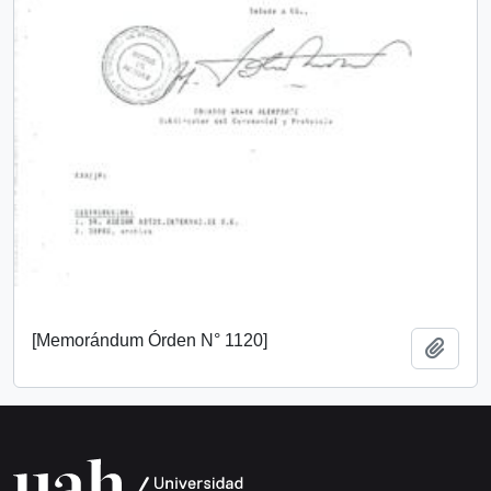
[Memorándum Órden N° 1120]
Añadi