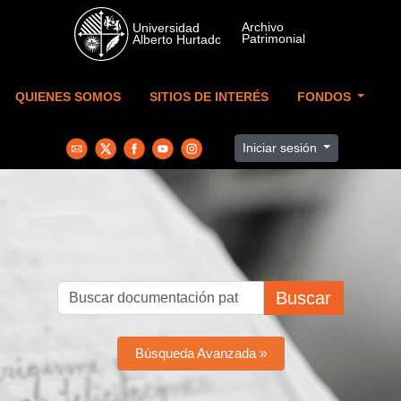
Skip to main content
QUIENES SOMOS
SITIOS DE INTERÉS
FONDOS
Iniciar sesión
Buscar
Búsqueda Avanzada »