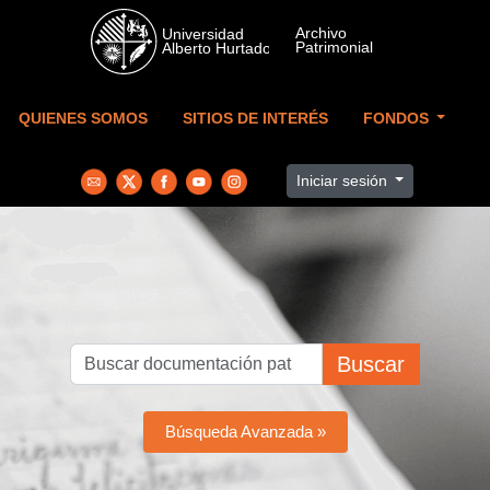
Skip to main content
QUIENES SOMOS
SITIOS DE INTERÉS
FONDOS
Iniciar sesión
Buscar
Búsqueda Avanzada »