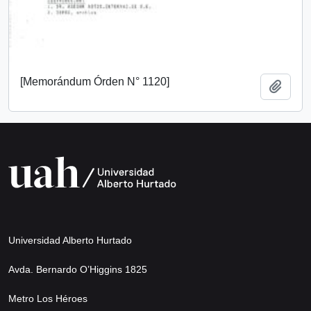
[Memorándum Órden N° 1120]
Añadi
Universidad Alberto Hurtado
Avda. Bernardo O’Higgins 1825
Metro Los Héroes