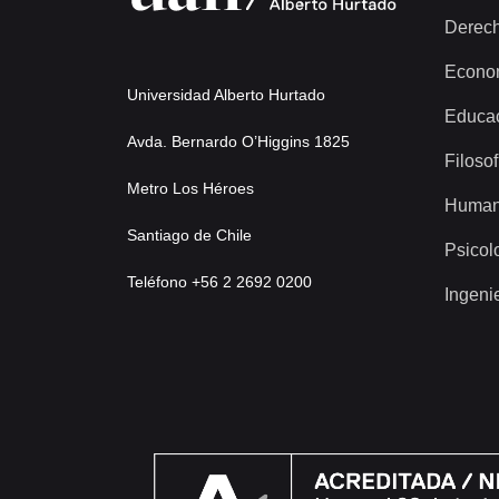
Derec
Econo
Universidad Alberto Hurtado
Educa
Avda. Bernardo O’Higgins 1825
Filosof
Metro Los Héroes
Human
Santiago de Chile
Psicol
Teléfono +56 2 2692 0200
Ingeni