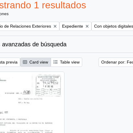
trando 1 resultados
iones
Remove filter:
Remove filter:
rio de Relaciones Exteriores
Expediente
Con objetos digitale
 avanzadas de búsqueda
sta previa
Card view
Table view
Ordenar por: Fe