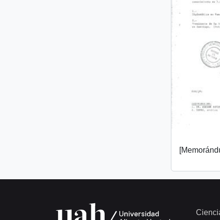
[Memorándu
Cienci