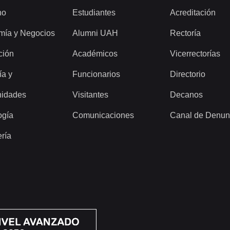
ho
Estudiantes
Acreditación
mía y Negocios
Alumni UAH
Rectoría
ción
Académicos
Vicerrectorías
ía y
Funcionarios
Directorio
idades
Visitantes
Decanos
ogía
Comunicaciones
Canal de Denun
ería