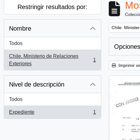
Mos
Restringir resultados por:
Colecc
Remove filter:
Nombre
Chile. Ministe
Todos
Opciones
Chile. Ministerio de Relaciones
1
, 1 resultados
Exteriores
Imprimir vi
Nivel de descripción
Todos
Expediente
1
, 1 resultados