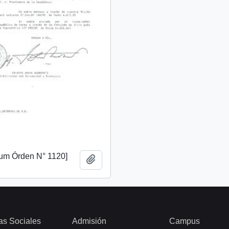
m Órden N° 1120]
Añadir al portapapeles
as Sociales
Admisión
Campus